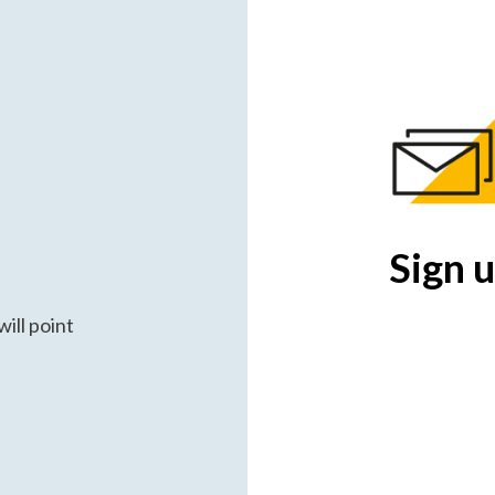
Sign u
ill point