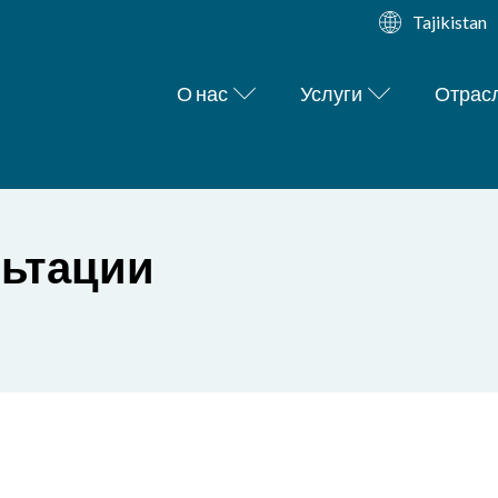
Tajikistan
О нас
Услуги
Отрас
льтации