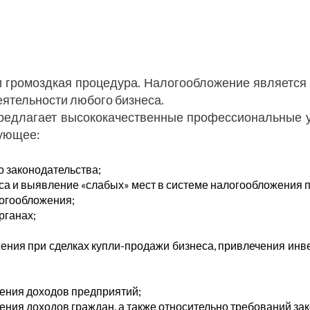
и громоздкая процедура. Налогообложение являетс
ятельности любого бизнеса.
 предлагает высококачественные профессиональные 
дующее:
 законодательства;
са и выявление «слабых» мест в системе налогообложения 
огообложения;
рганах;
ния при сделках купли-продажи бизнеса, привлечения инв
ения доходов предприятий;
ния доходов граждан, а также относительно требований за