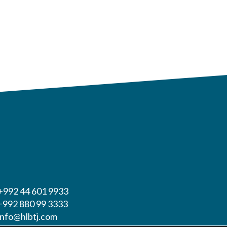
 +992 44 601 9933
 +992 880 99 3333
 info@hlbtj.com