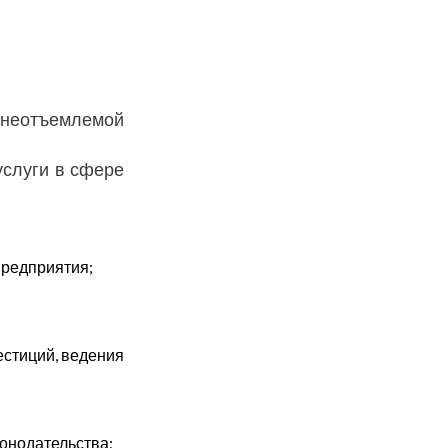
я неотъемлемой
услуги в сфере
предприятия;
естиций, ведения
конодательства;