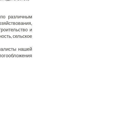
 по различным
озяйствования,
троительство и
ость, сельское
циалисты нашей
алогообложения