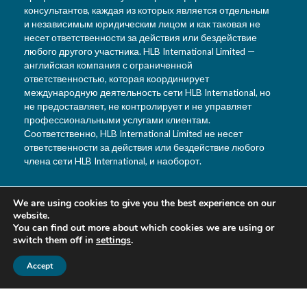
консультантов, каждая из которых является отдельным
и независимым юридическим лицом и как таковая не
несет ответственности за действия или бездействие
любого другого участника. HLB International Limited —
английская компания с ограниченной
ответственностью, которая координирует
международную деятельность сети HLB International, но
не предоставляет, не контролирует и не управляет
профессиональными услугами клиентам.
Соответственно, HLB International Limited не несет
ответственности за действия или бездействие любого
члена сети HLB International, и наоборот.
We are using cookies to give you the best experience on our
T: +992 44 601 9933
website.
F: +992 880 99 3333
You can find out more about which cookies we are using or
switch them off in
settings
.
E: info@hlbtj.com
W: www.hlbtj.com
Accept
L: г. Душанбе, ул. Айни,
д. 48 — Бизнес-центр