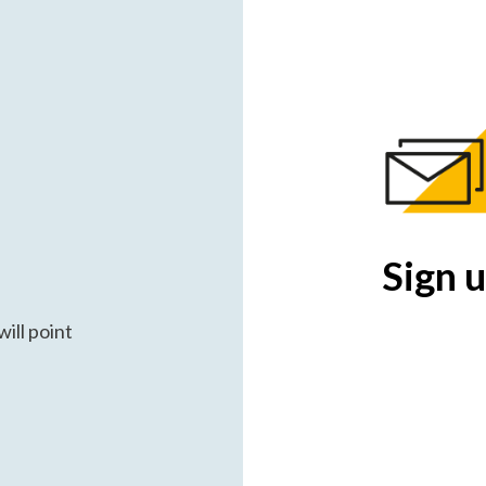
Sign u
ill point