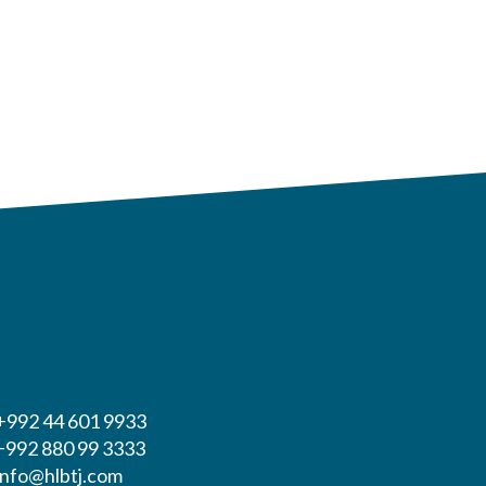
 +992 44 601 9933
 +992 880 99 3333
 info@hlbtj.com