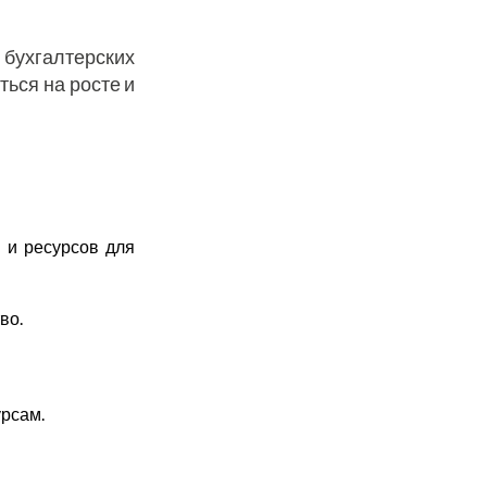
бухгалтерских
ься на росте и
 и ресурсов для
во.
урсам.