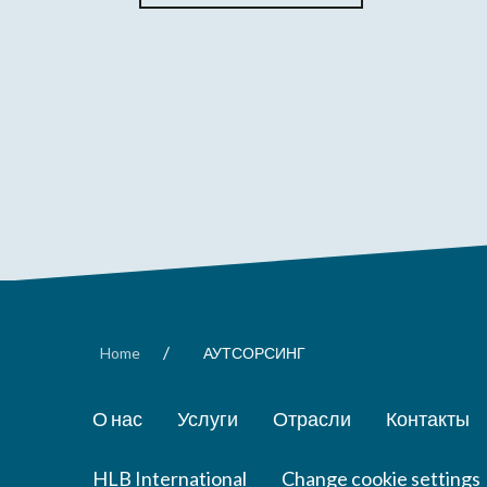
/
Home
АУТСОРСИНГ
О нас
Услуги
Отрасли
Контакты
HLB International
Change cookie settings