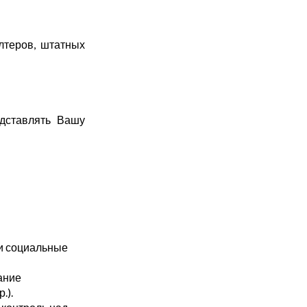
лтеров, штатных
дставлять Вашу
 и социальные
ание
.).