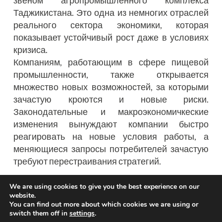
звеном агропромышленного комплекса
Таджикистана. Это одна из немногих отраслей
реального сектора экономики, которая
показывает устойчивый рост даже в условиях
кризиса.
Компаниям, работающим в сфере пищевой
промышленности, также открывается
множество новых возможностей, за которыми
зачастую кроются и новые риски.
Законодательные и макроэкономичкеские
изменения вынуждают компании быстро
реагировать на новые условия работы, а
меняющиеся запросы потребителей зачастую
требуют перестраивания стратегий.
Высококвалифицированные специалисты HLB
We are using cookies to give you the best experience on our
website.
Таджикистан работают в тесном
You can find out more about which cookies we are using or
сотрудничестве друг с другом и с нашими
switch them off in
settings
.