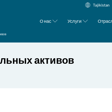
Tajikistan
О нас
Услуги
Отрас
ивов
альных активов