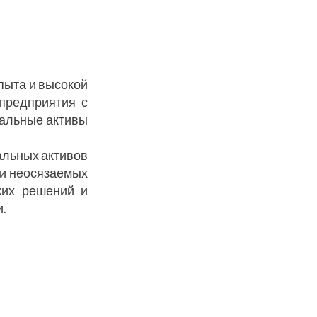
пыта и высокой
предприятия с
иальные активы
альных активов
ти неосязаемых
ких решений и
.