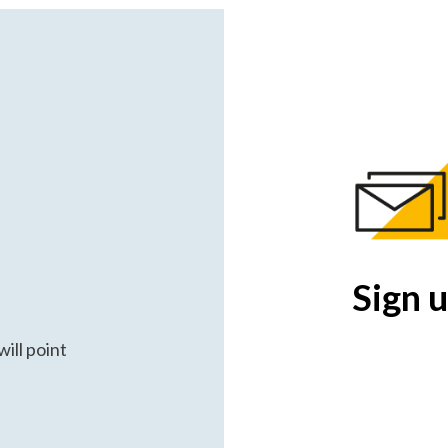
Sign u
ill point