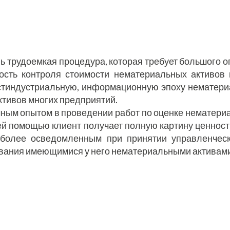
ь трудоемкая процедура, которая требует большого о
ость контроля стоимости нематериальных активов 
постиндустриальную, информационную эпоху нематер
ктивов многих предприятий.
ным опытом в проведении работ по оценке нематери
ей помощью клиент получает полную картину ценнос
о более осведомленным при принятии управленчес
ования имеющимися у него нематериальными активами