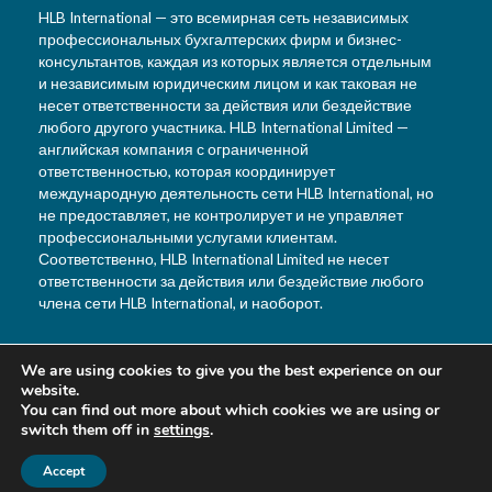
HLB International — это всемирная сеть независимых
профессиональных бухгалтерских фирм и бизнес-
консультантов, каждая из которых является отдельным
и независимым юридическим лицом и как таковая не
несет ответственности за действия или бездействие
любого другого участника. HLB International Limited —
английская компания с ограниченной
ответственностью, которая координирует
международную деятельность сети HLB International, но
не предоставляет, не контролирует и не управляет
профессиональными услугами клиентам.
Соответственно, HLB International Limited не несет
ответственности за действия или бездействие любого
члена сети HLB International, и наоборот.
We are using cookies to give you the best experience on our
T: +992 44 601 9933
website.
F: +992 880 99 3333
You can find out more about which cookies we are using or
switch them off in
settings
.
E: info@hlbtj.com
W: www.hlbtj.com
Accept
L: г. Душанбе, ул. Айни,